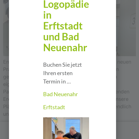
Logopädie
in
Erftstadt
und Bad
Neuenahr
Endlich ist es so weit …. Die Eröffnung unserer neuen
Buchen Sie jetzt
Praxis in Erftstadt war wohl eins der am längsten
Ihren ersten
geplante Projekt unserer Praxisgeschichte. Denn
Termin in …
eigentlich wollten wir bereits im Oktober 2022
Patienten dort empfangen. Doch die einschneidenden
Bad Neuenahr
Ereignisse der vergangenen Jahre haben auch unsere
Pläne durchkreuzt. Umso dankbarer sind wir, endlich
Erftstadt
unsere Eröffnung […]