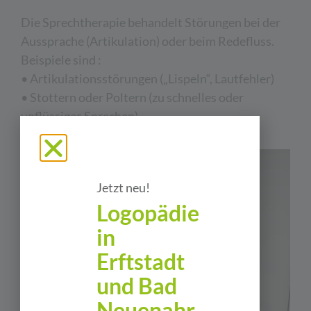
Die Sprechtherapie behandelt Störungen bei der
Aussprache (Artikulation) oder beim Redefluss.
Beispiele sind :
• Artikulationsstörungen („Lispeln“, Lautfehler)
• Stottern oder Poltern (zu schnelles oder
unflüssiges Sprechen)
Jetzt neu!
Logopädie
in
Erftstadt
und Bad
Neuenahr