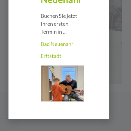
Buchen Sie jetzt
Ihren ersten
Termin in …
Bad Neuenahr
Erftstadt
...wird hier angeboten