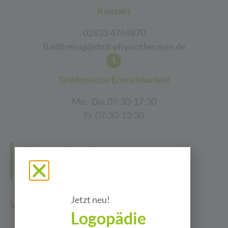
Kontakt
02633 4769870
BadBreisig@dmt-physiotherapie.de
Telefonische Erreichbarkeit
Mo.- Do. 07:30-17:30
Fr. 07:30-13:30
Sie haben Fragen?
Kontaktformular
Jetzt neu!
Vorname
Logopädie