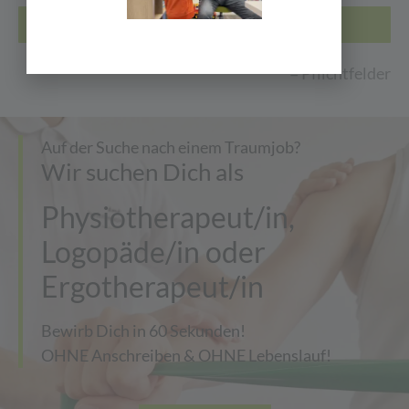
Senden
* = Pflichtfelder
Auf der Suche nach einem Traumjob?
Wir suchen Dich als
Physiotherapeut/in,
Logopäde/in oder
Ergotherapeut/in
Bewirb Dich in 60 Sekunden!
OHNE Anschreiben & OHNE Lebenslauf!