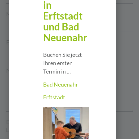
in
Erftstadt
Nachname
und Bad
Neuenahr
E-Mail
Buchen Sie jetzt
Ihren ersten
Nachricht
Termin in …
Bad Neuenahr
Erftstadt
Datenschutz
Ich akzeptiere die
Datenschutzerklärung
.