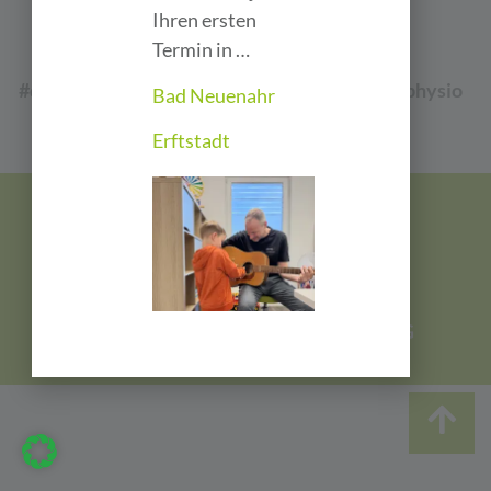
Ihren ersten
Termin in …
#dynamisch #motiviert #therapiert #dmtphysio
Bad Neuenahr
#starkesteam
Erftstadt
Impressum
|
Datenschutz
© dmt. Physiotherapie GmbH & Co. KG