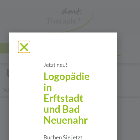
JOBS
Jetzt neu!
Ute Schuler
Logopädie
in
Verwaltung
Erftstadt
und Bad
Neuenahr
Buchen Sie jetzt