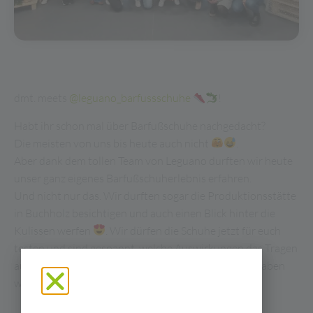
dmt. meets
@leguano_barfussschuhe
!
Habt ihr schon mal über Barfußschuhe nachgedacht?
Die meisten von uns bis heute auch nicht
.
Aber dank dem tollen Team von Leguano durften wir heute
unser ganz eigenes Barfußschuherlebnis erfahren.
Und nicht nur das. Wir durften sogar die Produktionsstätte
in Buchholz besichtigen und auch einen Blick hinter die
Kulissen werfen
. Wir dürfen die Schuhe jetzt für euch
testen und sind gespannt, welche Auswirkungen das Tragen
auf unseren Körper und unsere Leistungsfähigkeit haben
wird.