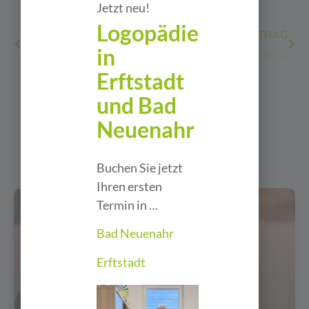
Jetzt neu!
Logopädie
VORHERIGER BEITRAG
NÄCHSTER BEITRAG
in
Skoliosetherapie nach Schroth
dmt. Physiotherapie als Sponsor des regionalen Vereinssports
Erftstadt
und Bad
Neuenahr
Mehr zu entdecken
Buchen Sie jetzt
Ihren ersten
Termin in …
Krankheitsbilder
Bad Neuenahr
Erftstadt