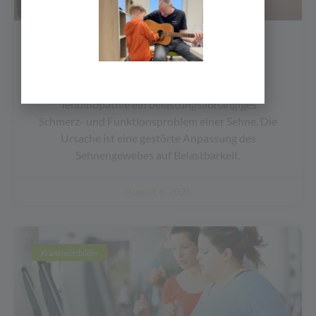
Tendinopathie
Was ist das eigentlich? Kurz gesagt ist
Tendinopathie ein belastungsabhängiges
Schmerz- und Funktionsproblem einer Sehne. Die
Ursache ist eine gestörte Anpassung des
Sehnengewebes auf Belastbarkeit.
August 6, 2026
Krankheitsbilder