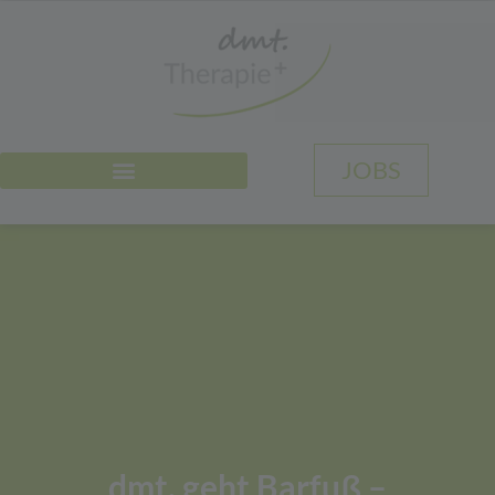
JOBS
dmt. geht Barfuß –