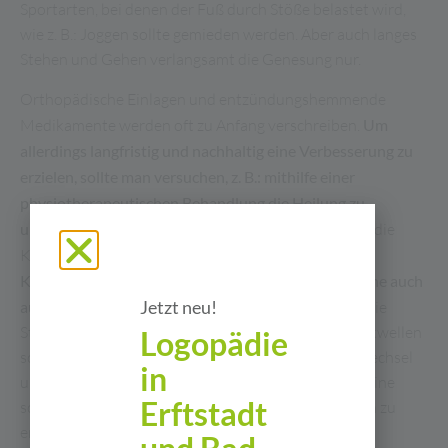
Sportarten, bei denen der Fuß durch Stöße belastet wird,
wie z. B.: Joggen sollte gemieden werden. Aber auch langes
Stehen und Gehen verlangsamt die Genesung nur.
Orthopädische Einlagen und entzündungshemmende
Medikamente werden oft zu Anfang verschreiben.
Um
allerdings langfristig und nachhaltig eine Verbesserung zu
erzielen, sollte man versuchen, z. B.: mithilfe einer
physiotherapeutischen Behandlung die Heilung zu
unterstützen
. Bei einer akuten Entzündung wird oft die
Kältetherapie angewandt.
Zusätzliches Dehnen und
Kräftigen der umliegenden Muskulatur hilft die Sehne auch
Jetzt neu!
auf Dauer zu entlasten
. Als recht schmerzhaft wird die
Stoßwellentherapie empfunden. Durch starke Druckwellen
Logopädie
soll das Gewebe gereizt und dadurch der Zellstoffwechsel
in
und die Durchblutung angeregt werden. Ziel ist es, eine
Erftstadt
schnellere Heilung und ein Abklingen der Schmerzen zu
erzielen.