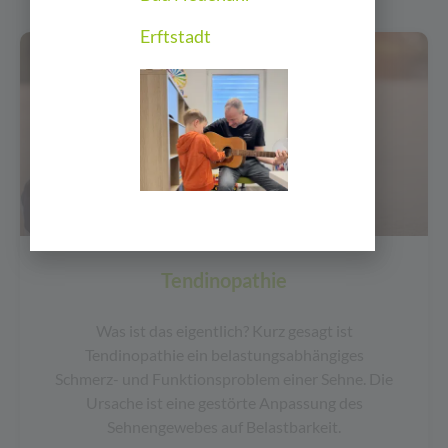
Erftstadt
Krankheitsbilder
Tendinopathie
Was ist das eigentlich? Kurz gesagt ist
Tendinopathie ein belastungsabhängiges
Schmerz- und Funktionsproblem einer Sehne. Die
Ursache ist eine gestörte Anpassung des
Sehnengewebes auf Belastbarkeit.