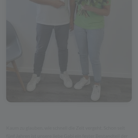
Kaum zu glauben, wie schnell die Zeit vergeht. Schon seit
fünf Jahren ist unsere liebe Gabi ein fester Bestandteil der