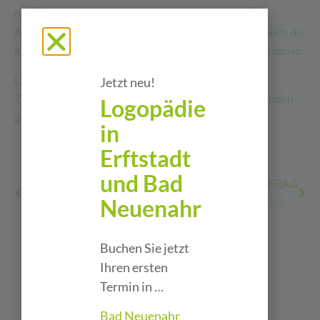
dmt. Familie. Zu Ihrem Aufgabenbereich gehören die
Abrechnung der Kassen- sowie Privatrezepte, aber auch die
Kommunikation mit den Krankenkassen und Patient:innen.
Liebe Gabi, vielen Dank für deine Treue und die gute
Jetzt neu!
Zusammenarbeit. Wir freuen uns schon auf die folgenden
Logopädie
gemeinsamen Jahre mit dir.
in
Erftstadt
und Bad
VORHERIGER BEITRAG
NÄCHSTER BEITRAG
Neuenahr
Wir bilden aus
Auszeichnung als TOP-Physiotherapie- und Gesundheitsanbieter 2022
Buchen Sie jetzt
Ihren ersten
Termin in …
Mehr zu entdecken
Bad Neuenahr