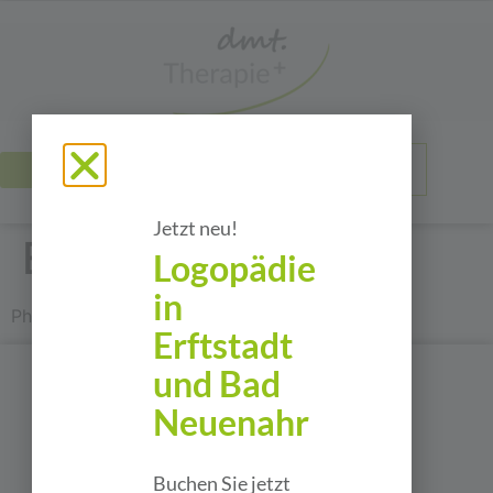
JOBS
Jetzt neu!
Eduard Zernikel
Logopädie
in
Physiotherapeut
Erftstadt
und Bad
Neuenahr
Buchen Sie jetzt