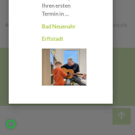
Ihren ersten
Termin in …
#dynamisch #motiviert #therapiert #dmtphysio
Bad Neuenahr
#starkesteam
Erftstadt
Impressum
|
Datenschutz
© dmt. Physiotherapie GmbH & Co. KG